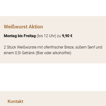
Aktuelle Meldungen
+49 89 3509666-27
Stellenangebote
Kontakt und Anfahrt
Weißwurst Aktion
Reservieren
Montag bis Freitag
(bis 12 Uhr) zu
9,90 €
Feiern
Metzgerei
2 Stück Weißwürste mit ofenfrischer Breze, süßem Senf und
einem 0,5l Getränk (Bier oder alkoholfrei)
am Viktualienmarkt
Kontakt
Impressum
Datenschutz
Datenschutzeinstellungen
Kontakt
Hinweisgeberportal