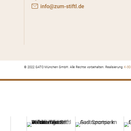
nf
z
m-st
ftl
d
© 2022 GATO München GmbH. Alle Rechte vorbehalten. Realisierung:
K-3D