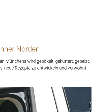
Viktualienmarkt
+49 89 3509666-27
i
nchner Norden
den Münchens wird gepökelt, gekuttert, gebeizt,
t es, neue Rezepte zu entwickeln und verwöhnt