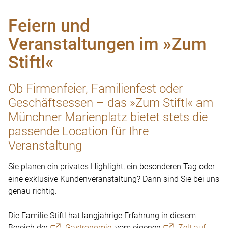
Datenschutzeinstellungen
+49 89 3509666-27
Feiern und
Hinweisgeberportal
Veranstaltungen im »Zum
AGB
Stiftl«
Ob Firmenfeier, Familienfest oder
Geschäftsessen – das »Zum Stiftl« am
Münchner Marienplatz bietet stets die
passende Location für Ihre
Veranstaltung
Sie planen ein privates Highlight, ein besonderen Tag oder
eine exklusive Kundenveranstaltung? Dann sind Sie bei uns
genau richtig.
Die Familie Stiftl hat langjährige Erfahrung in diesem
Bereich der
Gastronomie
, vom eigenen
Zelt auf