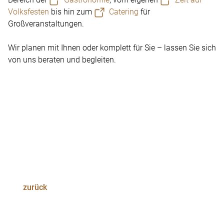
Volksfesten
bis hin zum
Catering
für
Großveranstaltungen.
Wir planen mit Ihnen oder komplett für Sie – lassen Sie sich
von uns beraten und begleiten.
anstaltungsbüro
nf
z
m-st
ftl
d
+49 89 3509666-24
+49 151 10858946
zurück